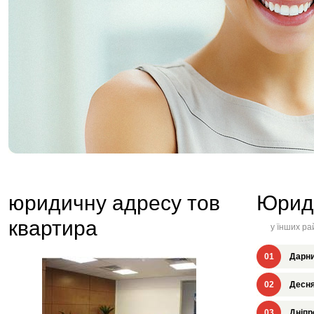
юридичну адресу тов
Юрид
квартира
у їнших ра
01
Дарни
02
Десня
03
Дніпр