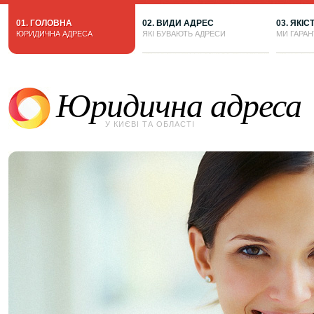
01. ГОЛОВНА
02. ВИДИ АДРЕС
03. ЯКІС
ЮРИДИЧНА АДРЕСА
ЯКІ БУВАЮТЬ АДРЕСИ
МИ ГАРА
Юридична адреса
У КИЄВІ ТА ОБЛАСТІ