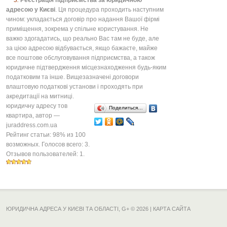
3.
Реєстрація підприємства за юридичною
адресою у Києві
. Ця процедура проходить наступним
чином: укладається договір про надання Вашої фірмі
приміщення, зокрема у спільне користування. Не
важко здогадатись, що реально Вас там не буде, але
за цією адресою відбувається, якщо бажаєте, майже
все поштове обслуговування підприємства, а також
юридичне підтвердження місцезнаходження будь-яким
податковим та інше. Вищезазначені договори
влаштовую податкові установи і проходять при
акредитації на митниці.
юридичну адресу тов
Поделиться…
квартира
, автор —
juraddress.com.ua
Рейтинг статьи:
98
% из
100
возможных. Голосов всего:
3
.
Отзывов пользователей:
1
.
ЮРИДИЧНА АДРЕСА У КИЄВІ ТА ОБЛАСТІ,
G+
© 2026 |
КАРТА САЙТА