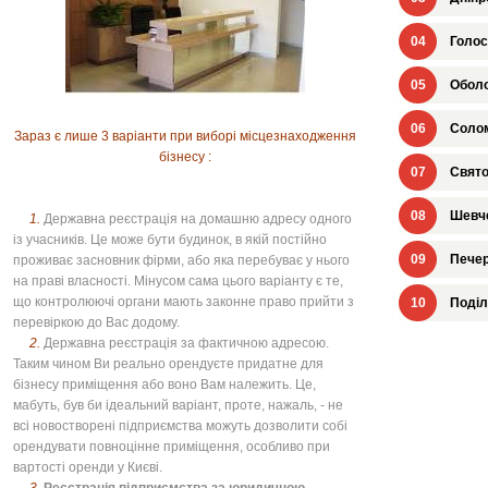
04
Голос
05
Оболо
06
Солом
Зараз є лише 3 варіанти при виборі місцезнаходження
бізнесу :
07
Свято
08
Шевче
1.
Державна реєстрація на домашню адресу одного
із учасників. Це може бути будинок, в якій постійно
09
Печер
проживає засновник фірми, або яка перебуває у нього
на праві власності. Мінусом сама цього варіанту є те,
що контролюючі органи мають законне право прийти з
10
Поділ
перевіркою до Вас додому.
2.
Державна реєстрація за фактичною адресою.
Таким чином Ви реально орендуєте придатне для
бізнесу приміщення або воно Вам належить. Це,
мабуть, був би ідеальний варіант, проте, нажаль, - не
всі новостворені підприємства можуть дозволити собі
орендувати повноцінне приміщення, особливо при
вартості оренди у Києві.