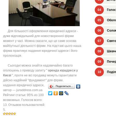
04
Голос
05
Оболо
06
Солом
Для більшості оформлення юридичної адреси -
дуже відповідальний для новостворенної фірми
момент у часі. Можна сказати, що це саме основа
07
Свято
майбутньої діяльності фірми. На підставі цього наша
фірма практикує надання юридичної адреси і його
08
Шевче
пролонгація.
09
Печер
Сьогодні можна знайти надзвичайно багато
оголошень з приводу запиту "
оренда юрадреси у
10
Поділ
Києві
", проте не всі продавці можуть гарантувати
дійсно надійний "фундамент" для фірми.
надання юридичної адреси
,
Поделиться…
автор —
juraddress.com.ua
Рейтинг статьи:
95
% из
100
возможных. Голосов всего:
13
. Отзывов пользователей:
5
.