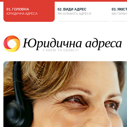
01. ГОЛОВНА
02. ВИДИ АДРЕС
03. ЯКІС
ЮРИДИЧНА АДРЕСА
ЯКІ БУВАЮТЬ АДРЕСИ
МИ ГАРА
Юридична адреса
У КИЄВІ ТА ОБЛАСТІ