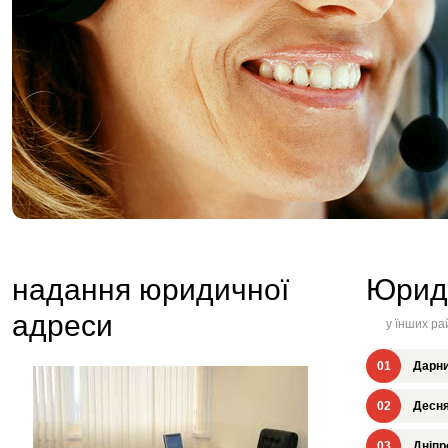
надання юридичної
Юрид
адреси
у їнших ра
01
Дарни
02
Десня
03
Дніпр