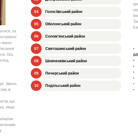
ур
се
04
Голосіївський район
бл
Та
05
Оболонський район
Єв
атися, за
06
Солом'янський район
потрібної
б через
апитання
07
Святошинський район
ад
си. Ось
огляд,
08
Шевченківський район
09
Печерський район
я. Звісно,
10
Подільський район
тому ж
ентів, що
азі, якщо
забаром
органами.
у