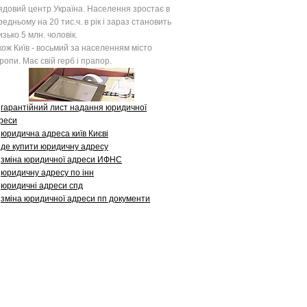
ядовий центр Україна. Населення зростає в
редньому на 20 тис.ч. в рік і зараз становить
изько 5 млн. чоловік.
кож Київ - восьмий за населенням місто
ропи. Має свій герб і прапор.
гарантійний лист надання юридичної
реси
юридична адреса київ Києві
де купити юридичну адресу
зміна юридичної адреси ИФНС
юридичну адресу по інн
юридичні адреси спд
зміна юридичної адреси пп документи