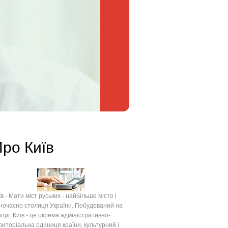
ро Київ
їв - Мати міст руських - найбільше місто і
ночасно столиця України. Побудований на
іпрі. Київ - це окрема адміністративно-
риторіальна одиниця країни, культурний і