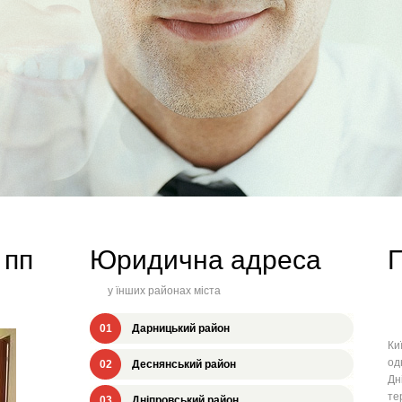
 пп
Юридична адреса
П
у їнших районах міста
01
Дарницький район
Ки
од
02
Деснянський район
Дн
те
03
Дніпровський район