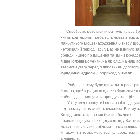
Спробуємо розставити всі точкі та розібр
якими критеріями треба здійснювати пошук 
майбутнього місцезнаходження бізнесу, що
нетривалий період часу у Вас не виникло з
оренди іншого приміщення та зміни юр-адре
лише головні моменти, на які слід, на наш п
звернути увагу перед підписанням договору
юридичної адреси
, наприклад, у
Києві
:
- Район, в якому буде проходити реєстраці
бажано, щоб юридична адреса була саме в 
районі, де запланували орендувати офіс.
- Увагу слід звернути і на наявність докум
підтверджують власність власника. В тому р
Ви підпишете правочин без необхідних
правопосвідчувальних документів, у Вас не
можуть виникнути проблеми з податковими 
А також, Ви не зможете зовнішньоекономічн
діяльність.